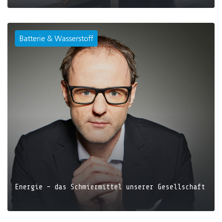
Trockenraum
Start-ups
Batterie & Wasserstoff
JETZT LESEN
Energie – das Schmiermittel unserer Gesellschaft