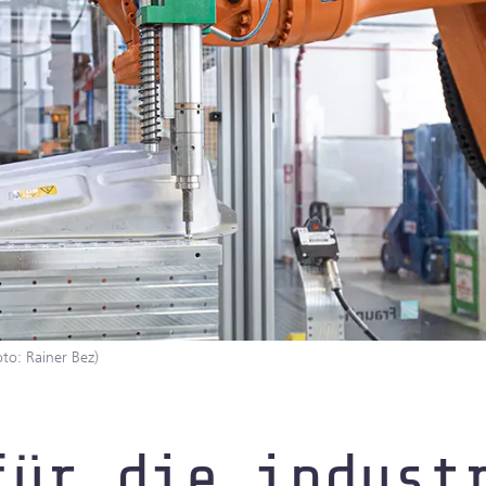
inelles
to: Rainer Bez)
für die indust