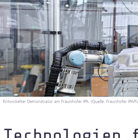
Fabrik- und Prozessgestaltung
Gesundsheitsindustrie
Künstliche Intelligenz & Masch
Sehen
Leichtbau & Additive Verfahren
Multifunktionale Materialien
Entwickelter Demonstrator am Fraunhofer IPA. (Quelle: Fraunhofer IPA/Fo
Nachhaltige Industrie
Oberflächen & Beschichtungen
Technologien 