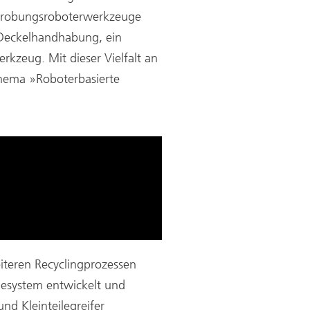
rprobungsroboterwerkzeuge
 Deckelhandhabung, ein
zeug. Mit dieser Vielfalt an
Thema »Roboterbasierte
iteren Recyclingprozessen
gesystem entwickelt und
nd Kleinteilegreifer