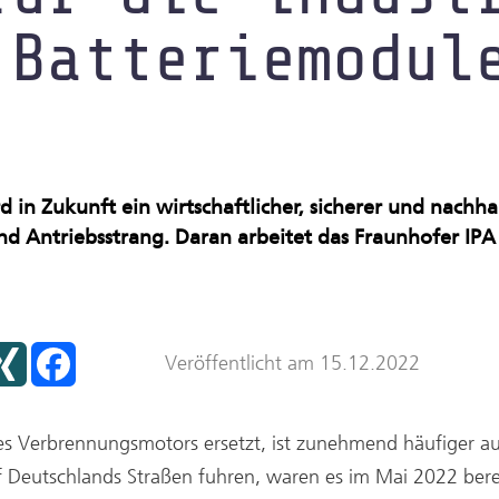
nraum
 Batteriemodul
d in Zukunft ein wirtschaftlicher, sicherer und nach
d Antriebsstrang. Daran arbeitet das Fraunhofer IP
X
F
Veröffentlicht am 15.12.2022
I
a
N
c
G
e
b
o
nes Verbrennungsmotors ersetzt, ist zunehmend häufiger a
o
k
f Deutschlands Straßen fuhren, waren es im Mai 2022 bere