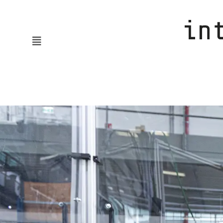
News
KMUaktiv
Automatisierung & Robotik
Batterie & Wasserstoff
Digitalisierung
Embodied AI