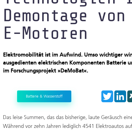
Produktion im Rein- und Trocke
Demontage von
Start-ups
E-Motoren
Elektromobilität ist im Aufwind. Umso wichtiger wir
ausgedienten elektrischen Komponenten Batterie un
im Forschungsprojekt »DeMoBat«.
T
L
Batterie & Wasserstoff
w
i
i
n
t
k
t
e
e
d
Das leise Summen, das das bisherige, laute Geräusch ei
r
I
n
Während vor zehn Jahren lediglich 4541 Elektroautos au