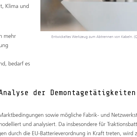
t, Klima und
ch mehr
Entwickeltes Werkzeug zum Abtrennen von Kabeln. (Que
rung
d, bedarf es
Analyse der Demontagetätigkeiten
Marktbedingungen sowie mögliche Fabrik- und Netzwerkst
modelliert und analysiert. Da insbesondere für Traktionsbat
ngen durch die EU-Batterieverordnung in Kraft treten, wird