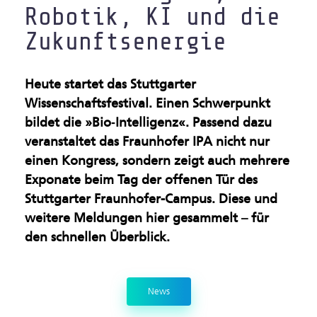
Robotik, KI und die
Gesundsheitsindustrie
Zukunftsenergie
Künstliche Intelligenz &
Maschinelles Sehen
Heute startet das Stuttgarter
Wissenschaftsfestival. Einen Schwerpunkt
Leichtbau & Additive
bildet die »Bio‐Intelligenz«. Passend dazu
Verfahren
veranstaltet das Fraunhofer IPA nicht nur
einen Kongress, sondern zeigt auch mehrere
Multifunktionale
Exponate beim Tag der offenen Tür des
Materialien
Stuttgarter Fraunhofer-Campus. Diese und
weitere Meldungen hier gesammelt – für
Nachhaltige Industrie
den schnellen Überblick.
Oberflächen &
Beschichtungen
News
Produktion im Rein- und