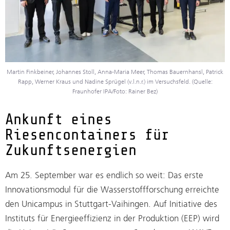
Martin Finkbeiner, Johannes Stoll, Anna-Maria Meer, Thomas Bauernhansl, Patrick
Rapp, Werner Kraus und Nadine Sprügel (v.l.n.r.) im Versuchsfeld. (Quelle:
Fraunhofer IPA/Foto: Rainer Bez)
Ankunft eines
Riesencontainers für
Zukunftsenergien
Am 25. September war es endlich so weit: Das erste
Innovationsmodul für die Wasserstoffforschung erreichte
den Unicampus in Stuttgart-Vaihingen. Auf Initiative des
Instituts für Energieeffizienz in der Produktion (EEP) wird