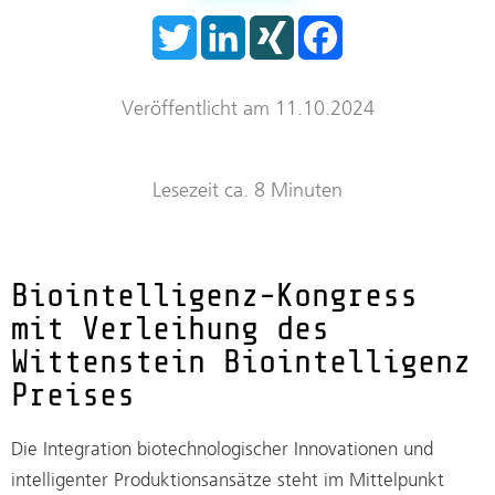
T
L
X
F
Trockenraum
w
i
I
a
i
n
N
c
t
k
G
e
Start-ups
t
e
b
Veröffentlicht am 11.10.2024
e
d
o
r
I
o
n
k
Lesezeit ca. 8 Minuten
Biointelligenz-Kongress
mit Verleihung des
Wittenstein Biointelligenz
Preises
Die Integration biotechnologischer Innovationen und
intelligenter Produktionsansätze steht im Mittelpunkt