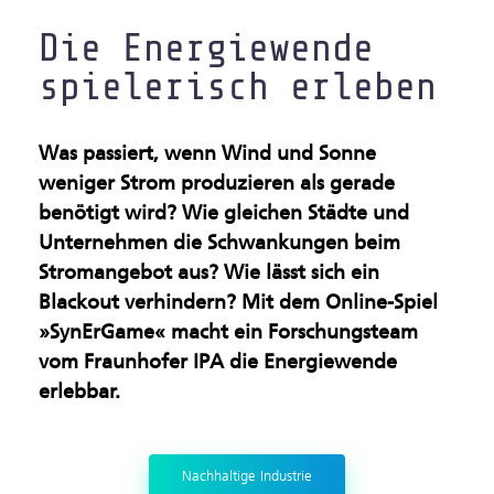
Gesundsheitsindustrie
Die Energiewende
spielerisch erleben
Künstliche Intelligenz &
Maschinelles Sehen
Was passiert, wenn Wind und Sonne
Leichtbau & Additive
weniger Strom produzieren als gerade
Verfahren
benötigt wird? Wie gleichen Städte und
Unternehmen die Schwankungen beim
Multifunktionale
Stromangebot aus? Wie lässt sich ein
Materialien
Blackout verhindern? Mit dem Online-Spiel
»SynErGame« macht ein Forschungsteam
Nachhaltige Industrie
vom Fraunhofer IPA die Energiewende
erlebbar.
Oberflächen &
Beschichtungen
Nachhaltige Industrie
Produktion im Rein- und