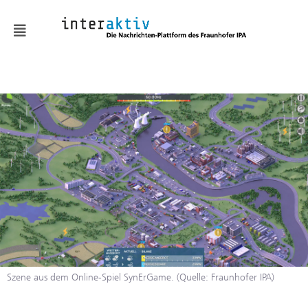
News
KMUaktiv
Automatisierung &
Robotik
Batterie & Wasserstoff
Digitalisierung
Embodied AI
Fabrik- und
Szene aus dem Online-Spiel SynErGame. (Quelle: Fraunhofer IPA)
Prozessgestaltung