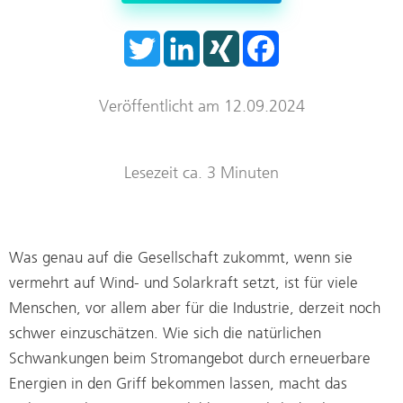
Trockenraum
T
L
X
F
w
i
I
a
Start-ups
i
n
N
c
t
k
G
e
t
e
b
Veröffentlicht am 12.09.2024
e
d
o
r
I
o
n
k
Lesezeit ca. 3 Minuten
Was genau auf die Gesellschaft zukommt, wenn sie
vermehrt auf Wind- und Solarkraft setzt, ist für viele
Menschen, vor allem aber für die Industrie, derzeit noch
schwer einzuschätzen. Wie sich die natürlichen
Schwankungen beim Stromangebot durch erneuerbare
Energien in den Griff bekommen lassen, macht das