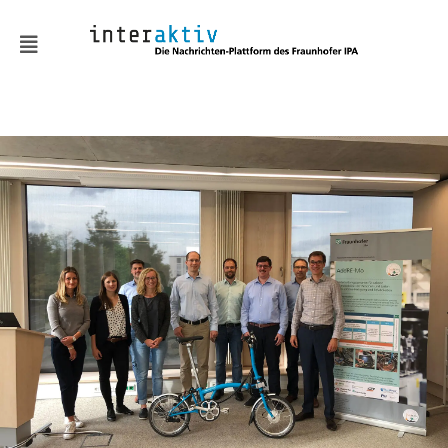
News
KMUaktiv
Automatisierung &
Robotik
Batterie & Wasserstoff
Digitalisierung
Embodied AI
Fabrik- und
Prozessgestaltung