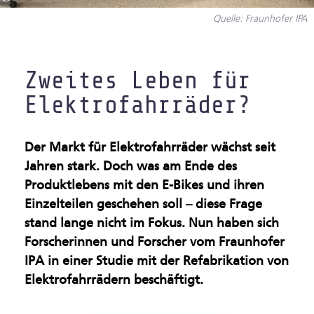
Gesundsheitsindustrie
Quelle: Fraunhofer IPA
Künstliche Intelligenz &
Maschinelles Sehen
Zweites Leben für
Elektrofahrräder?
Leichtbau & Additive
Verfahren
Der Markt für Elektrofahrräder wächst seit
Multifunktionale
Jahren stark. Doch was am Ende des
Produktlebens mit den E-Bikes und ihren
Materialien
Einzelteilen geschehen soll – diese Frage
Nachhaltige Industrie
stand lange nicht im Fokus. Nun haben sich
Forscherinnen und Forscher vom Fraunhofer
Oberflächen &
IPA in einer Studie mit der Refabrikation von
Beschichtungen
Elektrofahrrädern
beschäftigt.
Produktion im Rein- und