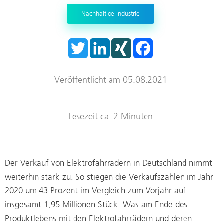
Trockenraum
Nachhaltige Industrie
Start-ups
T
L
X
F
w
i
I
a
i
n
N
c
t
k
G
e
t
e
b
Veröffentlicht am 05.08.2021
e
d
o
r
I
o
n
k
Lesezeit ca. 2 Minuten
Der Verkauf von Elektrofahrrädern in Deutschland nimmt
weiterhin stark zu. So stiegen die Verkaufszahlen im Jahr
2020 um 43 Prozent im Vergleich zum Vorjahr auf
insgesamt 1,95 Millionen Stück. Was am Ende des
Produktlebens mit den Elektrofahrrädern und deren