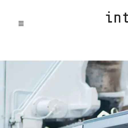
News
KMUaktiv
Automatisierung & Robotik
Batterie & Wasserstoff
Digitalisierung
Embodied AI