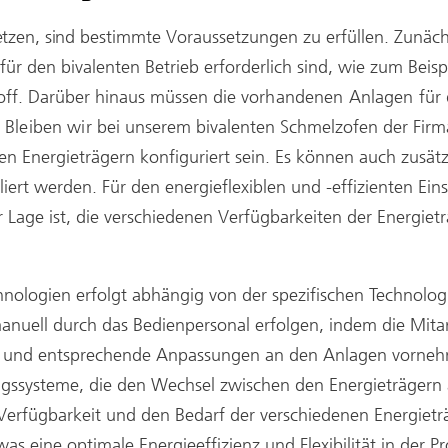
etzen, sind
bestimmte Voraussetzungen zu erfüllen. Zunäch
r den bivalenten Betrieb erforderlich sind, wie zum Beisp
off. Darüber hinaus müssen die
vorhandenen Anlagen für 
 Bleiben wir bei
unserem bivalenten Schmelzofen der Firm
nen Energieträgern konfiguriert sein. Es können auch zusät
liert werden. Für den energieflexiblen und -effizienten Ein
r Lage ist, die verschiedenen Verfügbarkeiten der Energie
hnologien erfolgt abhängig von der spezifischen Technol
nuell durch das Bedienpersonal erfolgen, indem die Mitar
en und entsprechende Anpassungen an den Anlagen vorneh
ngssysteme, die den Wechsel zwischen den Energieträgern 
Verfügbarkeit und den Bedarf der verschiedenen Energieträ
 eine optimale Energieeffizienz und Flexibilität in der P