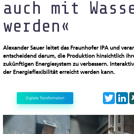
auch mit Wass
Produktion im Rein- und Trocke
Start-ups
werden«
Alexander Sauer leitet das Fraunhofer IPA und vera
entscheidend darum, die Produktion hinsichtlich i
zukünftigen Energiesystem zu verbessern. Interaktiv
der Energieflexibilität erreicht werden kann.
T
L
Digitale Transformation
w
i
i
n
t
k
t
e
e
d
r
I
n