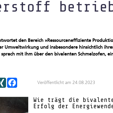
erstoff betrie
nraum
ntwortet den Bereich »Ressourceneffiziente Produktio
hrer Umweltwirkung und insbesondere hinsichtlich ih
 sprach mit ihm über den bivalenten Schmelzofen, ein
X
F
Veröffentlicht am 24.08.2023
I
a
N
c
G
e
b
Wie trägt die bivalent
o
o
Erfolg der Energiewend
k