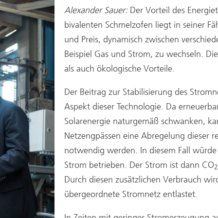
Alexander Sauer:
Der Vorteil des Energi
bivalenten Schmelzofen liegt in seiner Fä
und Preis, dynamisch zwischen verschie
Beispiel Gas und Strom, zu wechseln. Di
als auch ökologische Vorteile.
Der Beitrag zur Stabilisierung des Stromn
Aspekt dieser Technologie. Da erneuerb
Solarenergie naturgemäß schwanken, ka
Netzengpässen eine Abregelung dieser r
notwendig werden. In diesem Fall würde 
Strom betrieben. Der Strom ist dann CO
2
Durch diesen zusätzlichen Verbrauch wird
übergeordnete Stromnetz entlastet.
In Zeiten mit geringer Stromerzeugung a