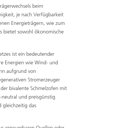
eträgerwechsels beim
higkeit, je nach Verfügbarkeit
denen Energieträgern, wie zum
es bietet sowohl ökonomische
etzes ist ein bedeutender
are Energien wie Wind- und
nn aufgrund von
egenerativen Stromerzeuger
der bivalente Schmelzofen mit
-neutral und preisgünstig.
 gleichzeitig das
us erneuerbaren Quellen oder