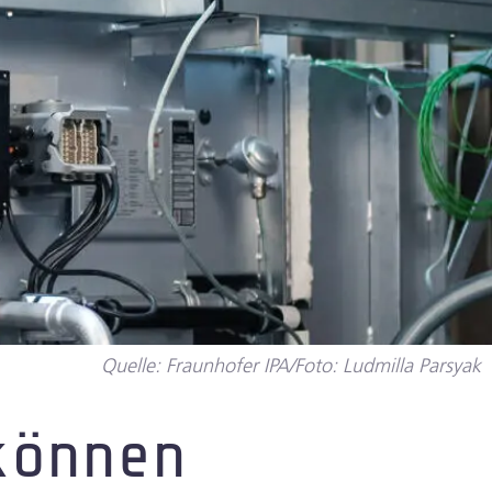
Quelle: Fraunhofer IPA/Foto: Ludmilla Parsyak
können