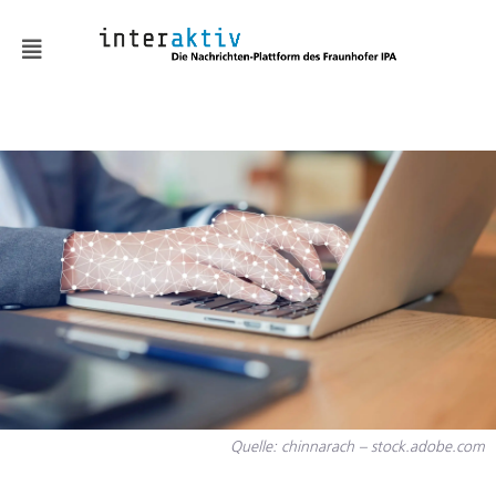
News
KMUaktiv
Automatisierung &
Robotik
Batterie & Wasserstoff
Digitalisierung
Embodied AI
Fabrik- und
Quelle: chinnarach – stock.adobe.com
Prozessgestaltung