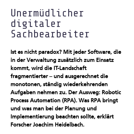
Gesundsheitsindustrie
Unermüdlicher
digitaler
Künstliche Intelligenz &
Maschinelles Sehen
Sachbearbeiter
Leichtbau & Additive
Ist es nicht paradox? Mit jeder Software, die
Verfahren
in der Verwaltung zusätzlich zum Einsatz
kommt, wird die IT-Landschaft
Multifunktionale
fragmentierter – und ausgerechnet die
Materialien
monotonen, ständig wiederkehrenden
Aufgaben nehmen zu. Der Ausweg: Robotic
Nachhaltige Industrie
Process Automation (RPA). Was RPA bringt
Oberflächen &
und was man bei der Planung und
Implementierung beachten sollte, erklärt
Beschichtungen
Forscher Joachim Heidelbach.
Produktion im Rein- und