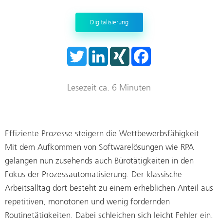
Trockenraum
Digitalisierung
Start-ups
T
L
X
F
w
i
I
a
i
n
N
c
t
k
G
e
t
e
b
Lesezeit ca. 6 Minuten
e
d
o
r
I
o
n
k
Effiziente Prozesse steigern die Wettbewerbsfähigkeit.
Mit dem Aufkommen von Softwarelösungen wie RPA
gelangen nun zusehends auch Bürotätigkeiten in den
Fokus der Prozessautomatisierung. Der klassische
Arbeitsalltag dort besteht zu einem erheblichen Anteil aus
repetitiven, monotonen und wenig fordernden
Routinetätigkeiten. Dabei schleichen sich leicht Fehler ein,