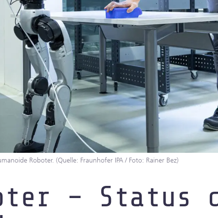
inelles
manoide Roboter. (Quelle: Fraunhofer IPA / Foto: Rainer Bez)
oter – Status 