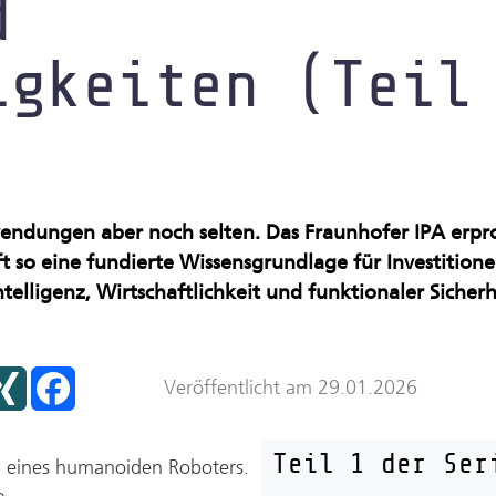
d
nraum
igkeiten (Teil
endungen aber noch selten. Das Fraunhofer IPA erpr
so eine fundierte Wissensgrundlage für Investitionen
lligenz, Wirtschaftlichkeit und funktionaler Sicherh
X
F
Veröffentlicht am 29.01.2026
I
a
N
c
G
e
b
Teil 1 der Ser
o
on eines humanoiden Roboters.
o