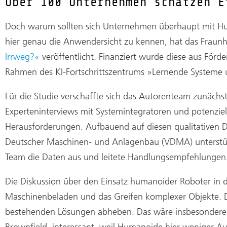
Über 100 Unternehmen schätzen E
Doch warum sollten sich Unternehmen überhaupt mit Hu
hier genau die Anwendersicht zu kennen, hat das Fraunh
Irrweg?«
veröffentlicht. Finanziert wurde diese aus För
Rahmen des KI-Fortschrittszentrums »Lernende Systeme 
Für die Studie verschaffte sich das Autorenteam zunächs
Experteninterviews mit Systemintegratoren und potenzie
Herausforderungen. Aufbauend auf diesen qualitativen 
Deutscher Maschinen- und Anlagenbau (VDMA) unterstützt
Team die Daten aus und leitete Handlungsempfehlungen
Die Diskussion über den Einsatz humanoider Roboter in der
Maschinenbeladen und das Greifen komplexer Objekte. Die
bestehenden Lösungen abheben. Das wäre insbesondere f
Brownfield, interessant, weil Humanoide hier weniger 