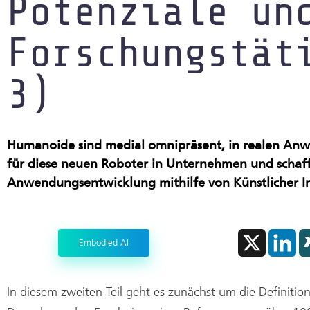
Potenziale un
Produktion im Rein- und Trocke
Forschungstät
Start-ups
3)
Humanoide sind medial omnipräsent, in realen Anw
für diese neuen Roboter in Unternehmen und schafft 
Anwendungsentwicklung mithilfe von Künstlicher Inte
X
L
Embodied AI
i
n
k
e
d
In diesem zweiten Teil geht es zunächst um die Definiti
I