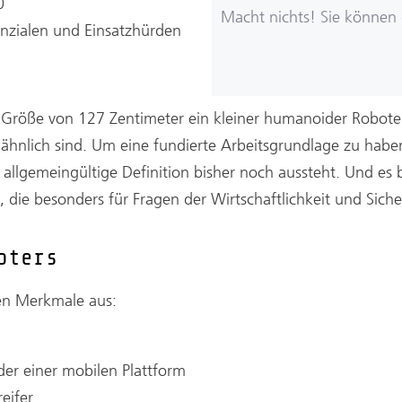
k
0
Macht nichts! Sie können
nzialen und Einsatzhürden
r Größe von 127 Zentimeter ein kleiner humanoider Robote
nlich sind. Um eine fundierte Arbeitsgrundlage zu haben
 allgemeingültige Definition bisher noch aussteht. Und es 
ie besonders für Fragen der Wirtschaftlichkeit und Sicherh
oters
den Merkmale aus:
der einer mobilen Plattform
eifer