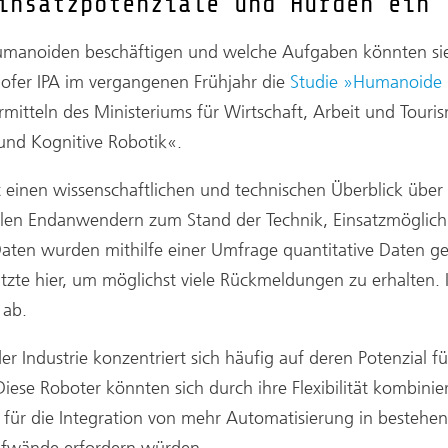
insatzpotenziale und Hürden ein
manoiden beschäftigen und welche Aufgaben könnten sie
ofer IPA im vergangenen Frühjahr die
Studie »Humanoide 
dermitteln des Ministeriums für Wirtschaft, Arbeit und To
und Kognitive Robotik«.
t einen wissenschaftlichen und technischen Überblick übe
llen Endanwendern zum Stand der Technik, Einsatzmöglich
Daten wurden mithilfe einer Umfrage quantitative Daten 
e hier, um möglichst viele Rückmeldungen zu erhalten. Im
 ab.
 Industrie konzentriert sich häufig auf deren Potenzial fü
se Roboter könnten sich durch ihre Flexibilität kombinier
ür die Integration von mehr Automatisierung in bestehe
Aufwände erfordern würden.