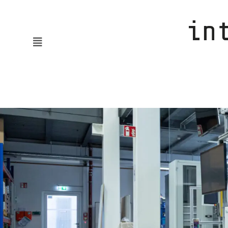
News
KMUaktiv
Automatisierung & Robotik
Batterie & Wasserstoff
Digitalisierung
Embodied AI