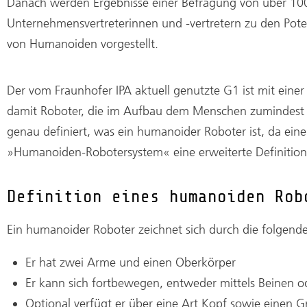
n
Danach werden Ergebnisse einer Befragung von über 10
Unternehmensvertreterinnen und -vertretern zu den Pote
von Humanoiden vorgestellt.
Der vom Fraunhofer IPA aktuell genutzte G1 ist mit eine
damit Roboter, die im Aufbau dem Menschen zumindest äh
genau definiert, was ein humanoider Roboter ist, da eine
»Humanoiden-Robotersystem« eine erweiterte Definition, d
Definition eines humanoiden Rob
Ein humanoider Roboter zeichnet sich durch die folgen
Er hat zwei Arme und einen Oberkörper
Er kann sich fortbewegen, entweder mittels Beinen o
Optional verfügt er über eine Art Kopf sowie einen Gr