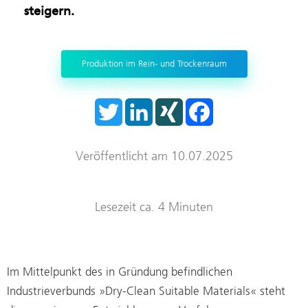
steigern.
Trockenraum
Start-ups
Produktion im Rein- und Trockenraum
T
L
X
F
w
i
I
a
i
n
N
c
t
k
G
e
t
e
b
Veröffentlicht am 10.07.2025
e
d
o
r
I
o
n
k
Lesezeit ca. 4 Minuten
Im Mittelpunkt des in Gründung befindlichen
Industrieverbunds »Dry-Clean Suitable Materials« steht