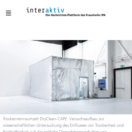
News
KMUaktiv
Automatisierung &
Robotik
Batterie & Wasserstoff
Digitalisierung
Embodied AI
Fabrik- und
Trockenreinraumzelt DryClean-CAPE: Versuchsaufbau zur
Prozessgestaltung
wissenschaftlichen Untersuchung des Einflusses von Trockenheit und
Partikelfreiheit auf das zeitliche Degradationsverhalten von