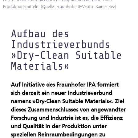
Produktionsmitteln. (Quelle: Fraunhofer IPA/Foto: Rainer Bez)
Gesundsheitsindustrie
Künstliche Intelligenz &
Aufbau des
Maschinelles Sehen
Industrieverbunds
Leichtbau & Additive
»Dry-Clean Suitable
Verfahren
Materials«
Multifunktionale
Materialien
Auf Initiative des Fraunhofer IPA formiert
sich derzeit ein neuer Industrieverbund
Nachhaltige Industrie
namens »Dry-Clean Suitable Materials«. Ziel
dieses Zusammenschlusses von angewandter
Oberflächen &
Forschung und Industrie ist es, die Effizienz
Beschichtungen
und Qualität in der Produktion unter
speziellen Reinraumbedingungen zu
Produktion im Rein- und