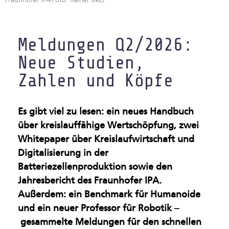
Gesundsheitsindustrie
Künstliche Intelligenz &
Meldungen Q2/2026:
Maschinelles Sehen
Neue Studien,
Zahlen und Köpfe
Leichtbau & Additive
Verfahren
Es gibt viel zu lesen: ein neues Handbuch
Multifunktionale
über kreislauffähige Wertschöpfung, zwei
Materialien
Whitepaper über Kreislaufwirtschaft und
Digitalisierung in der
Nachhaltige Industrie
Batteriezellenproduktion sowie den
Jahresbericht des Fraunhofer IPA.
Oberflächen &
Außerdem: ein Benchmark für Humanoide
Beschichtungen
und ein neuer Professor für Robotik –
gesammelte Meldungen für den schnellen
Produktion im Rein- und