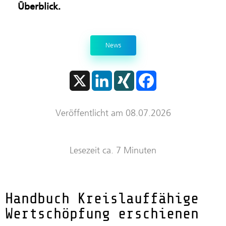
Überblick.
Trockenraum
Start-ups
News
X
L
X
F
i
I
a
n
N
c
k
G
e
e
b
Veröffentlicht am 08.07.2026
d
o
I
o
n
k
Lesezeit ca. 7 Minuten
Handbuch Kreislauffähige
Wertschöpfung erschienen