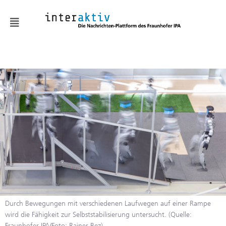
News
KMUaktiv
Automatisierung &
Robotik
Batterie & Wasserstoff
Digitalisierung
Embodied AI
Fabrik- und
Durch Bewegungen mit verschiedenen Laufwegen auf einer Rampe
Prozessgestaltung
wird die Fähigkeit zur Selbststabilisierung untersucht. (Quelle:
Fraunhofer IPA/Foto: Rainer Bez)