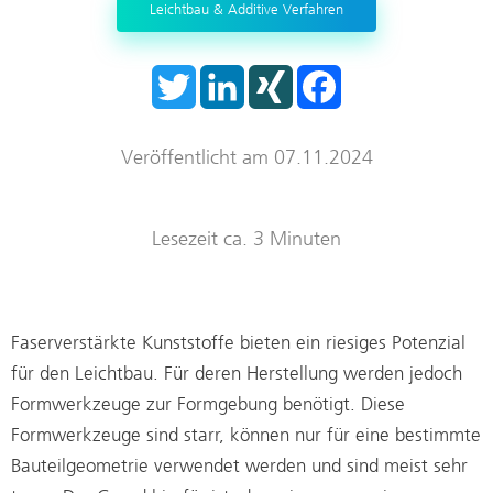
Leichtbau & Additive Verfahren
Trockenraum
T
L
X
F
Start-ups
w
i
I
a
i
n
N
c
t
k
G
e
t
e
b
Veröffentlicht am 07.11.2024
e
d
o
r
I
o
n
k
Lesezeit ca. 3 Minuten
Faserverstärkte Kunststoffe bieten ein riesiges Potenzial
für den Leichtbau. Für deren Herstellung werden jedoch
Formwerkzeuge zur Formgebung benötigt. Diese
Formwerkzeuge sind starr, können nur für eine bestimmte
Bauteilgeometrie verwendet werden und sind meist sehr