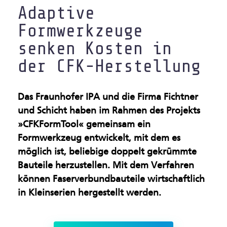
Adaptive
Gesundsheitsindustrie
Formwerkzeuge
Künstliche Intelligenz &
senken Kosten in
Maschinelles Sehen
der CFK-Herstellung
Leichtbau & Additive
Verfahren
Das Fraunhofer IPA und die Firma Fichtner
und Schicht haben im Rahmen des Projekts
Multifunktionale
»CFKFormTool« gemeinsam ein
Materialien
Formwerkzeug entwickelt, mit dem es
möglich ist, beliebige doppelt gekrümmte
Nachhaltige Industrie
Bauteile herzustellen. Mit dem Verfahren
können Faserverbundbauteile wirtschaftlich
Oberflächen &
in Kleinserien hergestellt werden.
Beschichtungen
Produktion im Rein- und