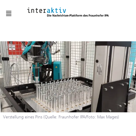
News
KMUaktiv
Automatisierung &
Robotik
Batterie & Wasserstoff
Digitalisierung
Embodied AI
Verstellung eines Pins (Quelle: Fraunhofer IPA/Foto: Max Mages)
Fabrik- und
Prozessgestaltung