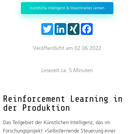
Trockenraum
Künstliche Intelligenz & Maschinelles Lernen
Start-ups
T
L
X
F
w
i
I
a
i
n
N
c
t
k
G
e
t
e
b
Veröffentlicht am 02.06.2022
e
d
o
r
I
o
n
k
Lesezeit ca. 5 Minuten
Reinforcement Learning in
der Produktion
Das Teilgebiet der Künstlichen Intelligenz, das im
Forschungsprojekt »Selbstlernende Steuerung einer