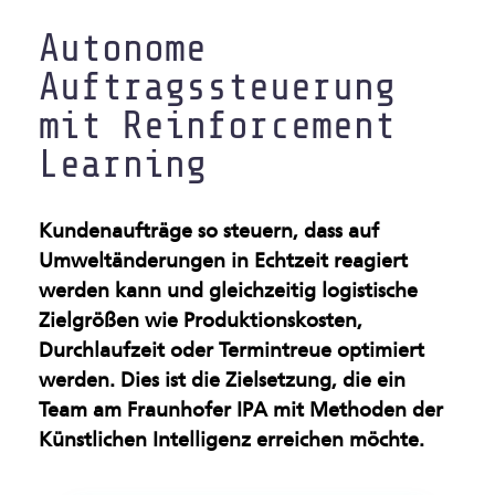
Gesundsheitsindustrie
Autonome
Auftragssteuerung
Künstliche Intelligenz &
Maschinelles Sehen
mit Reinforcement
Learning
Leichtbau & Additive
Verfahren
Kundenaufträge so steuern, dass auf
Multifunktionale
Umweltänderungen in Echtzeit reagiert
werden kann und gleichzeitig logistische
Materialien
Zielgrößen wie Produktionskosten,
Nachhaltige Industrie
Durchlaufzeit oder Termintreue optimiert
werden. Dies ist die Zielsetzung, die ein
Oberflächen &
Team am Fraunhofer IPA mit Methoden der
Beschichtungen
Künstlichen Intelligenz erreichen möchte.
Produktion im Rein- und