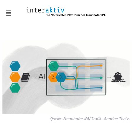
News
KMUaktiv
Automatisierung &
Robotik
Batterie & Wasserstoff
Digitalisierung
Embodied AI
Fabrik- und
Quelle: Fraunhofer IPA/Grafik: Andrine Theiss
Prozessgestaltung