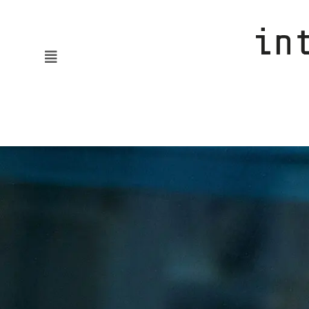
News
KMUaktiv
Automatisierung & Robotik
Batterie & Wasserstoff
Digitalisierung
Embodied AI