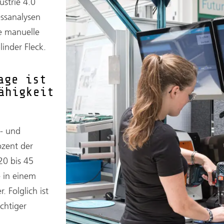
strie 4.0
essanalysen
ie manuelle
inder Fleck.
age ist
ähigkeit
o- und
ozent der
20 bis 45
 in einem
 Folglich ist
chtiger