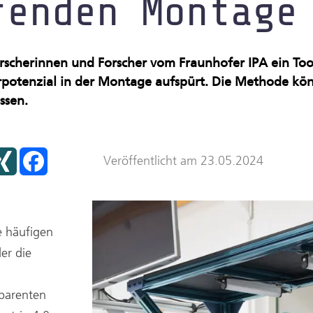
renden Montage
nraum
scherinnen und Forscher vom Fraunhofer IPA ein Tool 
potenzial in der Montage aufspürt. Die Methode kön
ssen.
X
F
Veröffentlicht am 23.05.2024
I
a
N
c
G
e
b
o
o
k
e häufigen
er die
sparenten