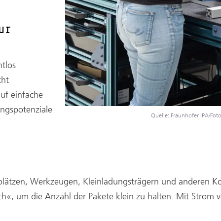
ur
htlos
cht
uf einfache
ungspotenziale
Quelle: Fraunhofer IPA/Foto
lätzen, Werkzeugen, Kleinladungsträgern und anderen Ko
ich«, um die Anzahl der Pakete klein zu halten. Mit Strom