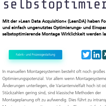
selbstoptimie
Produktion im Rein- und Trocke
Start-ups
Mit der »Lean Data Acquisition« (LeanDA) haben For
und einfach ungenutztes Optimierungs- und Einspar
selbstoptimierende Montage Wirklichkeit werden la
T
L
Fabrik- und Prozessgestaltung
w
i
i
n
t
k
t
e
e
d
In manuellen Montagesystemen besteht oft noch großes
r
I
n
Optimierungspotenzial. Vor allem wenn Montagesystem
Änderungen unterliegen, die Variantenvielfalt hoch ist od
Stückzahlen gering sind, sind klassische Methoden der
Montageplanung oft zu aufwendig. Dies führt zu intran