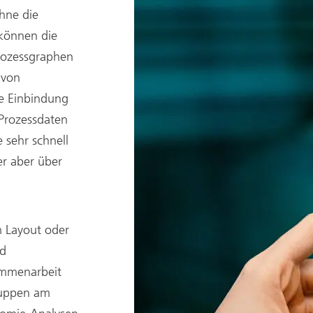
hne die
 können die
rozessgraphen
 von
ne Einbindung
Prozessdaten
 sehr schnell
r aber über
m Layout oder
nd
ammenarbeit
ruppen am