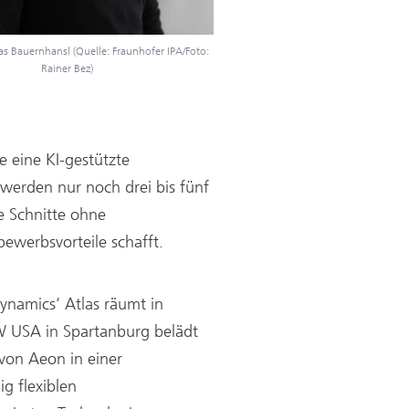
s Bauernhansl (Quelle: Fraunhofer IPA/Foto:
Rainer Bez)
e eine KI-gestützte
 werden nur noch drei bis fünf
e Schnitte ohne
ewerbsvorteile schafft.
namics‘ Atlas räumt in
W USA in Spartanburg belädt
von Aeon in einer
g flexiblen