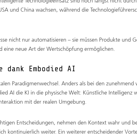
intelligente Technologieeinsatz sind noch längst nicht dur
n USA und China wachsen, während die Technologieführersc
sse nicht nur automatisieren – sie müssen Produkte und G
und eine neue Art der Wertschöpfung ermöglichen.
e dank Embodied AI
talen Paradigmenwechsel. Anders als bei den zunehmend 
ied AI die KI in die physische Welt: Künstliche Intelligenz
 Interaktion mit der realen Umgebung.
chtigen Entscheidungen, nehmen den Kontext wahr und ber
h kontinuierlich weiter. Ein weiterer entscheidender Vorte