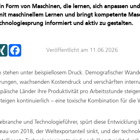
nraum
 in Form von Maschinen, die lernen, sich anpassen un
mit maschinellem Lernen und bringt kompetente Masc
hnologiesprung informiert und aktiv zu gestalten.
X
F
Veröffentlicht am 11.06.2026
I
a
N
c
G
e
b
o
stehen unter beispiellosem Druck. Demografischer Wande
o
k
derungen, wachsenden Kostendruck und verschärften inter
päische Länder ihre Produktivität pro Arbeitsstunde steiger
teigen kontinuierlich – eine toxische Kombination für die
branche und Technologieführer, spürt diese Entwicklung b
au von 2018, der Weltexportanteil sinkt, und der technol