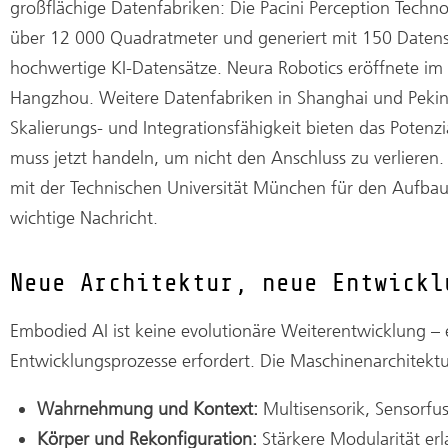
großflächige Datenfabriken: Die Pacini Perception Technol
über 12 000 Quadratmeter und generiert mit 150 Datens
hochwertige KI-Datensätze. Neura Robotics eröffnete 
Hangzhou. Weitere Datenfabriken in Shanghai und Peking 
Skalierungs- und Integrationsfähigkeit bieten das Potenz
muss jetzt handeln, um nicht den Anschluss zu verliere
mit der Technischen Universität München für den Aufbau 
wichtige Nachricht.
Neue Architektur, neue Entwickl
Embodied AI ist keine evolutionäre Weiterentwicklung –
Entwicklungsprozesse erfordert. Die Maschinenarchitektur
Wahrnehmung und Kontext:
Multisensorik, Sensorfu
Körper und Rekonfiguration:
Stärkere Modularität er