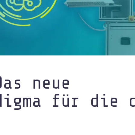
inelles
Das neue
digma für die 