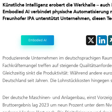
Produktion im Rein- und Trocke
Künstliche Intelligenz erobert die Werkhalle – auch
Embodied AI verbindet physische Automatisierung 
Start-ups
Fraunhofer IPA unterstützt Unternehmen, diesen Tec
X
L
Embodied AI
i
n
k
e
d
Produzierende Unternehmen im deutschsprachigen Raum 
I
n
Fachkräftemangel treffen auf steigende Qualitätsanfor
Gleichzeitig sinkt die Produktivität: Während andere euro
Deutschland seit Jahren. Die Lohnstückkosten hingegen s
Der deutsche Maschinen- und Anlagenbau, einst Vorzeige
Bruttoergebnis lag 2023 um neun Prozent unter dem Nive