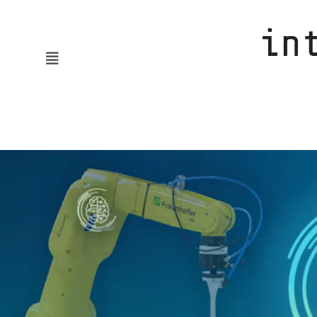
News
KMUaktiv
Automatisierung & Robotik
Batterie & Wasserstoff
Digitalisierung
Embodied AI