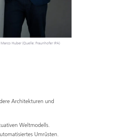
 Marco Huber (Quelle: Fraunhofer IPA)
dere Architekturen und
tuativen Weltmodells.
automatisiertes Umrüsten.