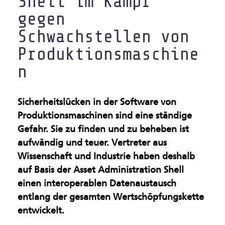
Shell im Kampf
Gesundsheitsindustrie
gegen
Schwachstellen von
Künstliche Intelligenz &
Produktionsmaschine
Maschinelles Sehen
n
Leichtbau & Additive
Verfahren
Sicherheitslücken in der Software von
Produktionsmaschinen sind eine ständige
Multifunktionale
Gefahr. Sie zu finden und zu beheben ist
Materialien
aufwändig und teuer. Vertreter aus
Wissenschaft und Industrie haben deshalb
Nachhaltige Industrie
auf Basis der Asset Administration Shell
Oberflächen &
einen interoperablen Datenaustausch
entlang der gesamten Wertschöpfungskette
Beschichtungen
entwickelt.
Produktion im Rein- und