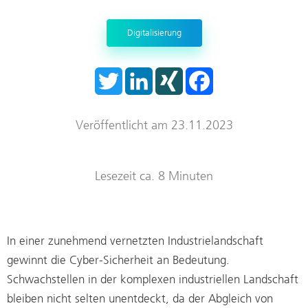
Trockenraum
Digitalisierung
Start-ups
T
L
X
F
w
i
I
a
i
n
N
c
t
k
G
e
t
e
b
Veröffentlicht am 23.11.2023
e
d
o
r
I
o
n
k
Lesezeit ca. 8 Minuten
In einer zunehmend vernetzten Industrielandschaft
gewinnt die Cyber-Sicherheit an Bedeutung.
Schwachstellen in der komplexen industriellen Landschaft
bleiben nicht selten unentdeckt, da der Abgleich von